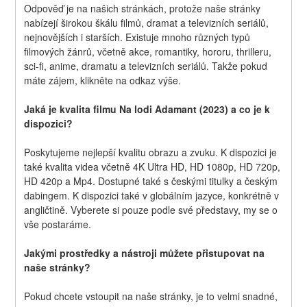
Odpověď je na našich stránkách, protože naše stránky 
nabízejí širokou škálu filmů, dramat a televizních seriálů, 
nejnovějších i starších. Existuje mnoho různých typů 
filmových žánrů, včetně akce, romantiky, hororu, thrilleru, 
sci-fi, anime, dramatu a televizních seriálů. Takže pokud 
máte zájem, klikněte na odkaz výše.
Jaká je kvalita filmu Na lodi Adamant (2023) a co je k 
dispozici?
Poskytujeme nejlepší kvalitu obrazu a zvuku. K dispozici je 
také kvalita videa včetně 4K Ultra HD, HD 1080p, HD 720p, 
HD 420p a Mp4. Dostupné také s českými titulky a českým 
dabingem. K dispozici také v globálním jazyce, konkrétně v 
angličtině. Vyberete si pouze podle své představy, my se o 
vše postaráme.
Jakými prostředky a nástroji můžete přistupovat na 
naše stránky?
Pokud chcete vstoupit na naše stránky, je to velmi snadné, 