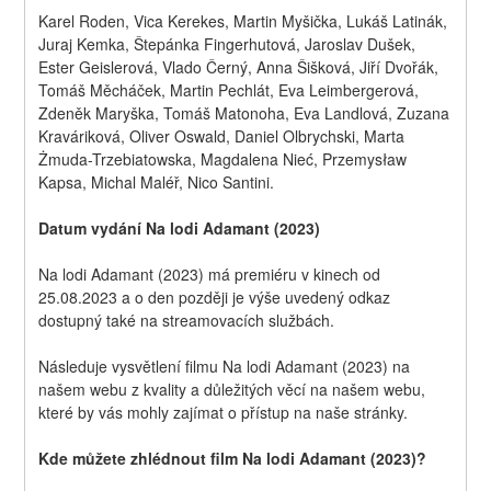
Karel Roden, Vica Kerekes, Martin Myšička, Lukáš Latinák, 
Juraj Kemka, Štepánka Fingerhutová, Jaroslav Dušek, 
Ester Geislerová, Vlado Černý, Anna Šišková, Jiří Dvořák, 
Tomáš Měcháček, Martin Pechlát, Eva Leimbergerová, 
Zdeněk Maryška, Tomáš Matonoha, Eva Landlová, Zuzana 
Kraváriková, Oliver Oswald, Daniel Olbrychski, Marta 
Żmuda-Trzebiatowska, Magdalena Nieć, Przemysław 
Kapsa, Michal Maléř, Nico Santini.
Datum vydání Na lodi Adamant (2023)
Na lodi Adamant (2023) má premiéru v kinech od 
25.08.2023 a o den později je výše uvedený odkaz 
dostupný také na streamovacích službách.
Následuje vysvětlení filmu Na lodi Adamant (2023) na 
našem webu z kvality a důležitých věcí na našem webu, 
které by vás mohly zajímat o přístup na naše stránky.
Kde můžete zhlédnout film Na lodi Adamant (2023)?