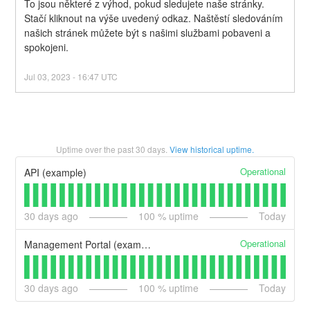
To jsou některé z výhod, pokud sledujete naše stránky. 
Stačí kliknout na výše uvedený odkaz. Naštěstí sledováním 
našich stránek můžete být s našimi službami pobaveni a 
spokojeni.
Jul
03
,
2023
-
16:47
UTC
Uptime over the past
30
days.
View historical uptime.
Operational
API (example)
30
days ago
100
% uptime
Today
Operational
Management Portal (example)
30
days ago
100
% uptime
Today