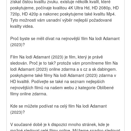
získat čistou kvalitu zvuku. existuje několik kvalit, které 
poskytujeme, počínaje kvalitou 4K Ultra Hd, HD 2080p, HD 
720p, HD 420p a nakonec poskytujeme také kvalitu Mp4. 
Tyto možnosti vám usnadní výběr nejlepší požadované 
kvality videa.
Proč byste se měli dívat na nejnovější film Na lodi Adamant 
(2023)?
Film Na lodi Adamant (2023) je film, který je právě 
sledován. Proč je to tak? protože vám promítneme film Na 
lodi Adamant (2023) online zdarma a s cz a sk dabingem. 
poskytujeme také filmy Na lodi Adamant (2023) zdarma v 
HD kvalitě. Podívejte se také na seznam nejlepších 
nejnovějších filmů na našem webu z kategorie Oblíbené 
filmy online zdarma.
Kde se můžete podívat na celý film Na lodi Adamant 
(2023)?
V současné době je k dispozici mnoho stránek, kde je 
možné sledovat celé filmy online. Můžeme snadno sledovat 